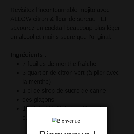
Revisitez l’incontournable mojito avec 
ALLOW citron & fleur de sureau ! E
t
savourez un cocktail beaucoup plus léger
en alcool et moins sucré que l’original.
Ingrédients :
7 feuilles de menthe fraîche
3 quartier de citron vert (à piler avec 
la menthe)
1 cl de sirop de sucre de canne
des glaçons
15 cl de ALLOW citron/fleur de 
sureau