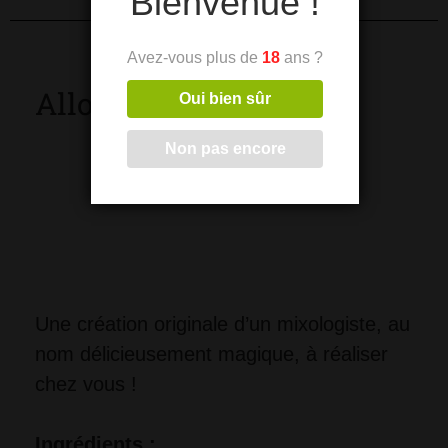
Bienvenue !
Avez-vous plus de
18
ans ?
Allow-mora !
Oui bien sûr
Non pas encore
Une création originale d’un mixologiste, au 
nom délicieusement magique, à réaliser 
chez vous !
Ingrédients :