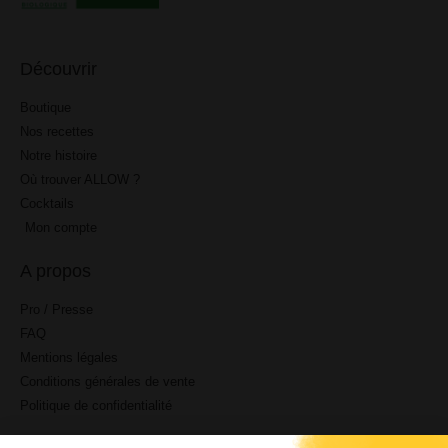
Découvrir
Boutique
Nos recettes
Notre histoire
Où trouver ALLOW ?
Cocktails
Mon compte
A propos
Pro / Presse
FAQ
Mentions légales
Conditions générales de vente
Politique de confidentialité