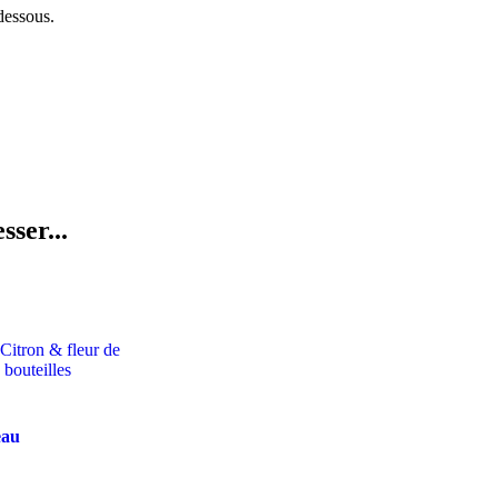
dessous.
sser...
eau