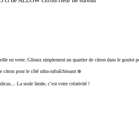
5 cl de ALLOW citron/fleur de sureau
teille en verre. Glissez simplement un quartier de citron dans le goulot p
citron pour le côté ultra-rafraîchissant ❄️
licus… La seule limite, c’est votre créativité !