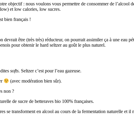
notre objectif : nous voulons vous permettre de consommer de l’alcool d
llow) et low calories, low sucres.
t bien français !
on devrait être (très très) réducteur, on pourrait assimiler ça à une eau pé
ois pour obtenir le hard seltzer au goût le plus naturel.
 dites
softs
. Seltzer c’est pour l’eau gazeuse.
er
(avec modération bien sûr).
es non ?
relle de sucre de betteraves bio 100% françaises.
res se transforment en alcool au cours de la fermentation naturelle et il 