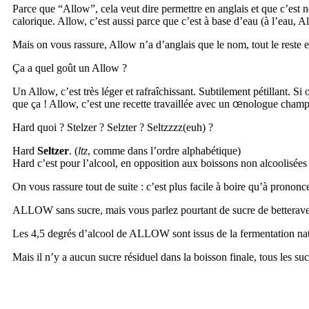
Parce que “Allow”, cela veut dire permettre en anglais et que c’est 
calorique. Allow, c’est aussi parce que c’est à base d’eau (à l’eau, A
Mais on vous rassure, Allow n’a d’anglais que le nom, tout le reste es
Ça a quel goût un Allow ?
Un Allow, c’est très léger et rafraîchissant. Subtilement pétillant. Si 
que ça ! Allow, c’est une recette travaillée avec un
œ
nologue champen
Hard quoi ? Stelzer ? Selzter ? Seltzzzz(euh) ?
Hard
Seltzer
. (
ltz
, comme dans l’ordre alphabétique)
Hard c’est pour l’alcool, en opposition aux boissons non alcoolisées
On vous rassure tout de suite : c’est plus facile à boire qu’à prononc
ALLOW sans sucre, mais vous parlez pourtant de sucre de betterav
Les 4,5 degrés d’alcool de ALLOW sont issus de la fermentation natu
Mais il n’y a aucun sucre résiduel dans la boisson finale, tous les suc