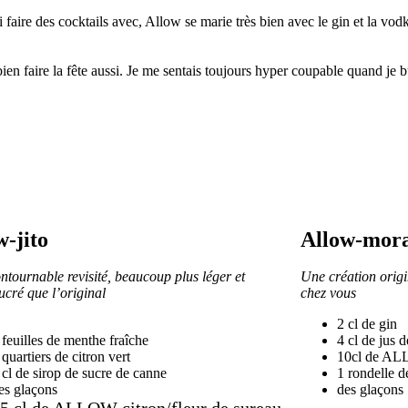
i faire des cocktails avec, Allow se marie très bien avec le gin et la vod
ien faire la fête aussi. Je me sentais toujours hyper coupable quand je 
w-jito
Allow-mor
ntournable revisité, beaucoup plus léger et 
Une création origin
ucré que l’original
chez vous
2 cl de gin
 feuilles de menthe fraîche
4 cl de jus
 quartiers de citron vert
10cl de ALL
 cl de sirop de sucre de canne
1 rondelle d
es glaçons
des glaçons