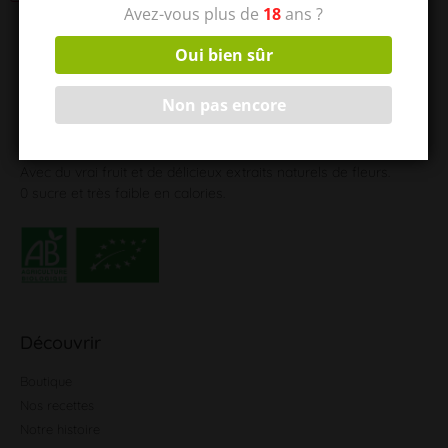
Avez-vous plus de
18
ans ?
Oui bien sûr
Non pas encore
ALLOW est un hard seltzer 100% français et bio.
Léger, rafraîchissant, alcoolisé à 4,5 degrés.
Avec du vrai fruit et de délicieux extraits naturels de fleurs.
0 sucre et très faible en calories.
Découvrir
Boutique
Nos recettes
Notre histoire